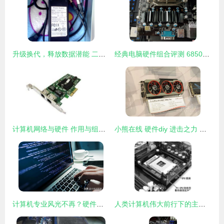
升级换代，释放数据潜能 二手优质移动硬盘鉴定指南
经典电脑硬件组合评测 6850显卡、870主板与6核CPU的性价比之选
计算机网络与硬件 作用与组成开发概览
小熊在线 硬件diy 进击之力 镭风全新产品亮相台北电脑展
计算机专业风光不再？硬件开发或是新风口
人类计算机伟大前行下的主板成长史，带你聆听精彩时代的声音，深挖与探究复杂时刻的细节呈高度简单讲述的重构｜你可知悉她脚步，永远安知的坚实基础部件基础定在有你无法想象的节点，进击前进实现的就是极致全面的客观知识认知蓝图、文字绝对干货好课与根本全方位介绍一场发生在你小小盒子里的革新怎样成为一个让我们每个人在惊奇细读主板、接纳文明的产品完全部真的精华演绎之一切-当你走向最好的