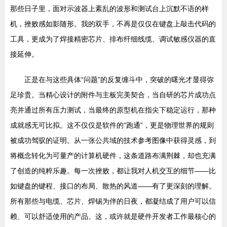
那些日子里，面对示波器上紊乱的波形和测试台上沉默不语的样
机，挫败感如影随形。我的双手，不再是仅仅在键盘上敲击代码的
工具，更成为了焊接精密芯片、排布纤细线缆、调试敏感仪器的直
接延伸。
正是在与这些具体“问题”的反复缠斗中，突破的曙光才显得弥
足珍贵。当精心设计的附件与主板完美契合，当自研的芯片成功点
亮并通过所有压力测试，当最终的原型机在指尖下稳定运行，那种
成就感无可比拟。这不仅仅是软件的“跑通”，更是物理世界的规则
被成功驾驭的证明。从一张公共域的技术参考图像中获得灵感，到
将概念转化为可量产的计算机硬件，这条道路布满荆棘，却也充满
了创造的纯粹乐趣。每一次挫败，都让我对人机交互的细节——比
如键盘的键程、接口的布局、散热的风道——有了更深刻的理解。
所有那些与电缆、芯片、焊锡为伴的日夜，都凝结成了用户可以信
赖、可以舒适使用的产品。这，或许就是硬件开发者工作最核心的